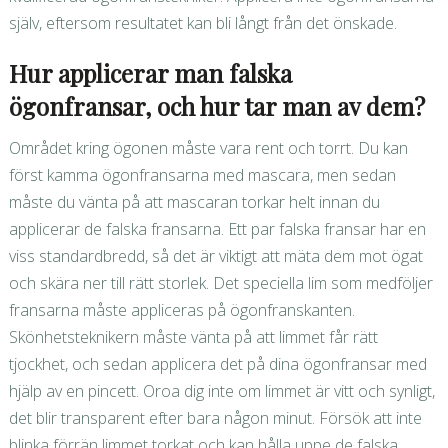
själv, eftersom resultatet kan bli långt från det önskade.
Hur applicerar man falska
ögonfransar, och hur tar man av dem?
Området kring ögonen måste vara rent och torrt. Du kan
först kamma ögonfransarna med mascara, men sedan
måste du vänta på att mascaran torkar helt innan du
applicerar de falska fransarna. Ett par falska fransar har en
viss standardbredd, så det är viktigt att mäta dem mot ögat
och skära ner till rätt storlek. Det speciella lim som medföljer
fransarna måste appliceras på ögonfranskanten.
Skönhetsteknikern måste vänta på att limmet får rätt
tjockhet, och sedan applicera det på dina ögonfransar med
hjälp av en pincett. Oroa dig inte om limmet är vitt och synligt,
det blir transparent efter bara någon minut. Försök att inte
blinka förrän limmet torkat och kan hålla uppe de falska