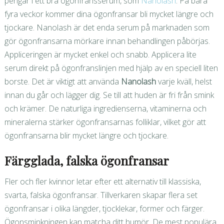
pengar i ett bra ögonfransserum, som
Nanolash
. På bara
fyra veckor kommer dina ögonfransar bli mycket längre och
tjockare. Nanolash är det enda serum på marknaden som
gör ögonfransarna mörkare innan behandlingen påbörjas.
Appliceringen är mycket enkel och snabb. Applicera lite
serum direkt på ögonfranslinjen med hjälp av en speciell liten
borste. Det är viktigt att använda
Nanolash
varje kväll, helst
innan du går och lägger dig. Se till att huden är fri från smink
och krämer. De naturliga ingredienserna, vitaminerna och
mineralerna stärker ögonfransarnas folliklar, vilket gör att
ögonfransarna blir mycket längre och tjockare.
Färgglada, falska ögonfransar
Fler och fler kvinnor letar efter ett alternativ till klassiska,
svarta, falska ögonfransar. Tillverkaren skapar flera set
ögonfransar i olika längder, tjocklekar, former och färger.
Ögonsminkningen kan matcha ditt humör. De mest populära