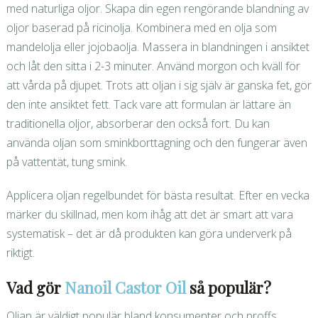
med naturliga oljor. Skapa din egen rengörande blandning av
oljor baserad på ricinolja. Kombinera med en olja som
mandelolja eller jojobaolja. Massera in blandningen i ansiktet
och låt den sitta i 2-3 minuter. Använd morgon och kväll för
att vårda på djupet. Trots att oljan i sig själv är ganska fet, gör
den inte ansiktet fett. Tack vare att formulan är lättare än
traditionella oljor, absorberar den också fort. Du kan
använda oljan som sminkborttagning och den fungerar även
på vattentät, tung smink.
Applicera oljan regelbundet för bästa resultat. Efter en vecka
märker du skillnad, men kom ihåg att det är smart att vara
systematisk – det är då produkten kan göra underverk på
riktigt.
Vad gör
Nanoil Castor Oil
så populär?
Oljan är väldigt populär bland konsumenter och proffs.