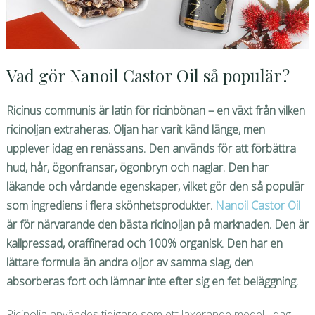
Vad gör Nanoil Castor Oil så populär?
Ricinus communis är latin för ricinbönan – en växt från vilken
ricinoljan extraheras. Oljan har varit känd länge, men
upplever idag en renässans. Den används för att förbättra
hud, hår, ögonfransar, ögonbryn och naglar. Den har
läkande och vårdande egenskaper, vilket gör den så populär
som ingrediens i flera skönhetsprodukter.
Nanoil Castor Oil
är för närvarande den bästa ricinoljan på marknaden. Den är
kallpressad, oraffinerad och 100% organisk. Den har en
lättare formula än andra oljor av samma slag, den
absorberas fort och lämnar inte efter sig en fet beläggning.
Ricinolja användes tidigare som ett laxerande medel. Idag