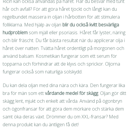
Ricin kan också användas på håret. Har du besvär med tunt
hår och avfall? För att göra håret tjockt och långt kan du
regelbundet massera in oljan i hårbotten för att stimulera
folliklarna. Med hjälp av oljan
blir du också kvitt besvärliga
hudproblem
som mjäll eller psoriasis. Håret får lyster, näring
och blir fräscht. Du får bästa resultat när du applicerar olja i
håret över natten. Tvätta håret ordentligt på morgonen och
använd balsam. Kosmetikan fungerar som ett serum för
topparna och förhindrar att de klyvs och sprickor. Oljorna
fungerar också som naturliga solskydd.
Du kan dela oljan med dina nära och kära. Den fungerar lika
bra för män som ett
vårdande medel för skägg
. Oljan gör ditt
skägg lent, mjukt och enkelt att vårda. Använd på ögonbryn
och ögonfransar för att göra dem mörkare och stärka dem
samt öka deras växt. Drömmer du om XXL-fransar? Med
denna produkt kan du äntligen få det!