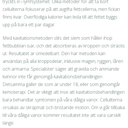
tryckts in i lymfsystemet. Olika metoder för att ta bort
celluliterna fokuserar på att avgifta fettcellerna, men fickan
finns kvar. Överflödiga kalorier kan leda till att fettet byggs
upp på bara ett par dagar.
Med kavitationsmetoden slits det slem som håller ihop
fettbubblan isär, och det absorberas av kroppen och sträcks
ut. Resultatet är omedelbart. Den här metoden kan
användas på alla kroppsdelar, inklusive magen, ryggen, låren
och armarna. Specialister säger att gravida och ammande
kvinnor inte får genomgå kavitationsbehandlingen.
Detsamma gäller de som är under 18, eller som genomgår
kemoterapi. Det är viktigt att inse att kavitationsbehandlingen
bara behandlar symtomen på våra dåliga vanor. Celluliterna
orsakas av skräpmat och bristande motion. Om vi går tillbaka
till våra dåliga vanor kommer resultatet inte att vara särskilt
länge.