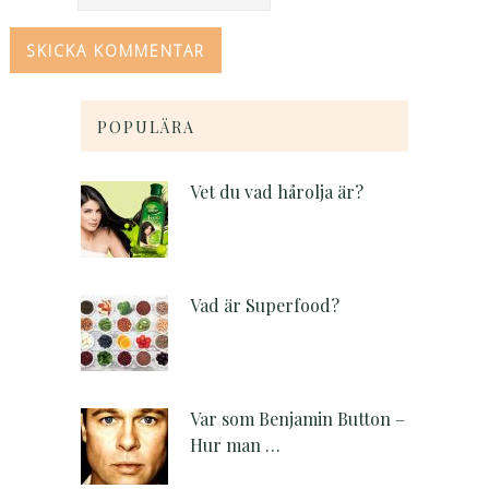
POPULÄRA
Vet du vad hårolja är?
Vad är Superfood?
Var som Benjamin Button –
Hur man …