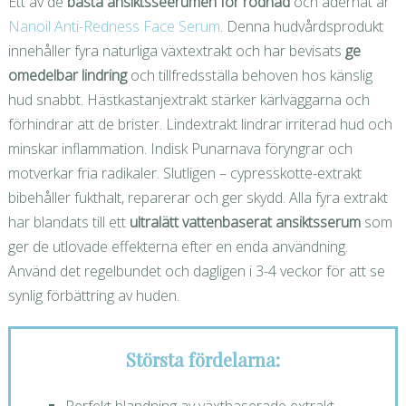
Ett av de
bästa ansiktsseerumen för rodnad
och ådernät är
Nanoil Anti-Redness Face Serum
. Denna hudvårdsprodukt
innehåller fyra naturliga växtextrakt och har bevisats
ge
omedelbar lindring
och tillfredsställa behoven hos känslig
hud snabbt. Hästkastanjextrakt stärker kärlväggarna och
förhindrar att de brister. Lindextrakt lindrar irriterad hud och
minskar inflammation. Indisk Punarnava föryngrar och
motverkar fria radikaler. Slutligen – cypresskotte-extrakt
bibehåller fukthalt, reparerar och ger skydd. Alla fyra extrakt
har blandats till ett
ultralätt vattenbaserat ansiktsserum
som
ger de utlovade effekterna efter en enda användning.
Använd det regelbundet och dagligen i 3-4 veckor för att se
synlig förbättring av huden.
Största fördelarna: