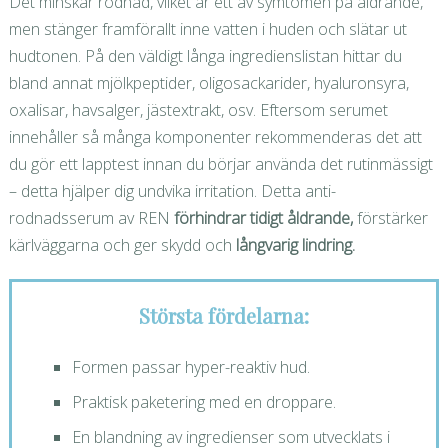
Det minskar rodnad, vilket är ett av symtomen på åldrande,
men stänger framförallt inne vatten i huden och slätar ut
hudtonen. På den väldigt långa ingredienslistan hittar du
bland annat mjölkpeptider, oligosackarider, hyaluronsyra,
oxalisar, havsalger, jästextrakt, osv. Eftersom serumet
innehåller så många komponenter rekommenderas det att
du gör ett lapptest innan du börjar använda det rutinmässigt
– detta hjälper dig undvika irritation. Detta anti-
rodnadsserum av REN
förhindrar tidigt åldrande,
förstärker
kärlväggarna och ger skydd och
långvarig lindring.
Största fördelarna:
Formen passar hyper-reaktiv hud.
Praktisk paketering med en droppare.
En blandning av ingredienser som utvecklats i