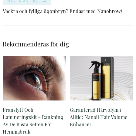
NÄSTA ARTIKEL
Vackra och fylliga ögonbryn? Endast med Nanobrow!
Rekommenderas för dig
Franslyft Och
Garanterad Hårvolym i
Lamineringskit – Rankning
Alltid: Nanoil Hair Volume
Av De Bästa Setten För
Enhancer
Hemmabruk