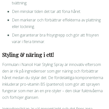
tvättning.
Den minskar tiden det tar att föna håret.
Den markerar och förbättrar effekterna av plattning
eller lockning.
Den garanterar bra frisyrgrepp och gör att frisyren
varar i flera timmar.
Styling & näring i ett!
Formulan i Nanoil Hair Styling Spray är innovativ eftersom
den är rik på ingredienser som ger näring och förbättrar
håret medan du stylar det. De fördelaktiga komponenterna
inkluderar pro-vitamin B5 (pantenol) som gör att sprayen
fungerar som mer än en pre-styler – den ökar fuktnivåerna
och förhöjer glansen.
Ingredienslistan är väl genomtänkt och det finns inga