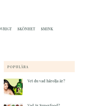
ÖVRIGT
SKÖNHET
SMINK
POPULÄRA
Vet du vad hårolja är?
Vad är Superfood?