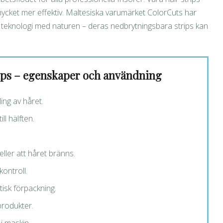
mycket mer effektiv. Maltesiska varumärket ColorCuts har
r teknologi med naturen – deras nedbrytningsbara strips kan
ips – egenskaper och användning
ng av håret.
l hälften.
eller att håret bränns.
kontroll.
tisk förpackning.
produkter.