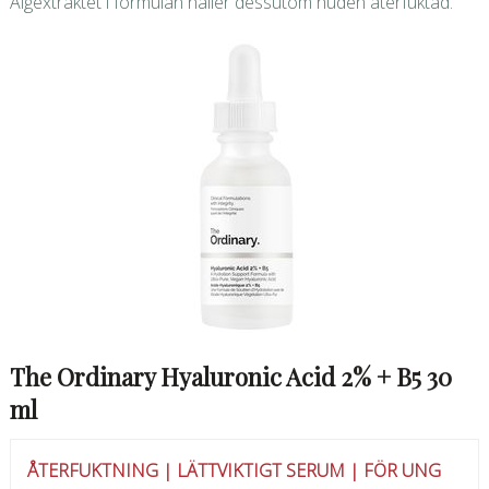
Algextraktet i formulan håller dessutom huden återfuktad.
The Ordinary Hyaluronic Acid 2% + B5 30
ml
ÅTERFUKTNING | LÄTTVIKTIGT SERUM | FÖR UNG